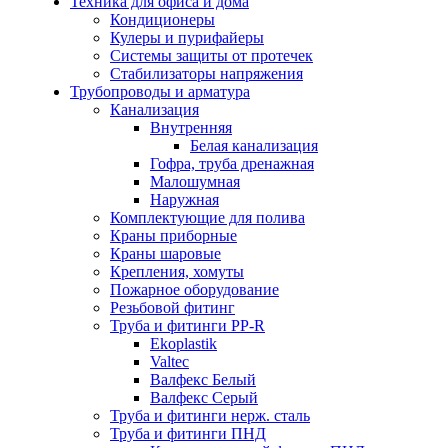
Техника для офиса и дома
Кондиционеры
Кулеры и пурифайеры
Системы защиты от протечек
Стабилизаторы напряжения
Трубопроводы и арматура
Канализация
Внутренняя
Белая канализация
Гофра, труба дренажная
Малошумная
Наружная
Комплектующие для полива
Краны приборные
Краны шаровые
Крепления, хомуты
Пожарное оборудование
Резьбовой фитинг
Труба и фитинги PP-R
Ekoplastik
Valtec
Валфекс Белый
Валфекс Серый
Труба и фитинги нерж. сталь
Труба и фитинги ПНД