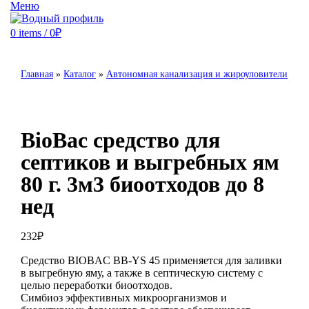
Меню
0
items
/
0
₽
Главная
»
Каталог
»
Автономная канализация и жироуловители
BioBac средство для
септиков и выгребных ям
80 г. 3м3 биоотходов до 8
нед
232
₽
Средство BIOBAC BB-YS 45 применяется для заливки
в выгребную яму, а также в септическую систему с
целью переработки биоотходов.
Симбиоз эффективных микроорганизмов и