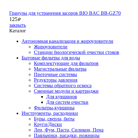
Гранулы для устранения засоров BIO BAC BB-GZ70
125
₽
закрыть
Каталог
Автономная канализация и жироуловители
Жироуловители
Станции биологической очистки стоков
Бытовые фильтры для воды
Комплектующие для фильтров
Магистральные фильтры
Проточные системы
Редукторы давления
Системы обратного осмоса
Сменные модули и картриджи
Для кувшинов
Для систем очистки
Фильтры-кувшины
Инструменты, расходники
Буры, сверла, биты
Круги/Диски
Лен, Фум, Паста, Силикон, Пена
Паяльники, насадки, ножницы