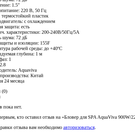
ние: 1.5″
питание: 220 В, 50 Гц
 термостойкий пластик
двигатель: с охлаждением
я защита: есть
ч. характеристики: 200-240В/50Гц/5А
 шума: 72 дБ
ащиты и изоляции: 155F
тура рабочей среды: до +40ºС
дуемая глубина: 1 м
фаз: 1
2.8
дитель: Aquaviva
производства: Китай
я 24 месяца
 (0)
ы
 пока нет.
первым, кто оставил отзыв на «Бловер для SPA AquaViva 900W/
правки отзыва вам необходимо
авторизоваться
.