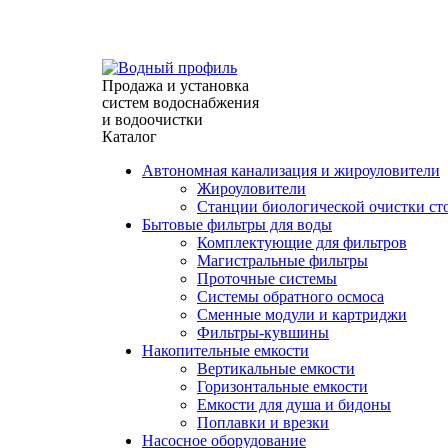
г. Севастополь, ул. Индустриальная 28/31 (павильон
info@waterprofile.ru
expert@waterprofile.ru
Продажа и установка
систем водоснабжения
и водоочистки
Каталог
Автономная канализация и жироуловители
Жироуловители
Станции биологической очистки ст
Бытовые фильтры для воды
Комплектующие для фильтров
Магистральные фильтры
Проточные системы
Системы обратного осмоса
Сменные модули и картриджи
Фильтры-кувшины
Накопительные емкости
Вертикальные емкости
Горизонтальные емкости
Емкости для душа и бидоны
Поплавки и врезки
Насосное оборудование