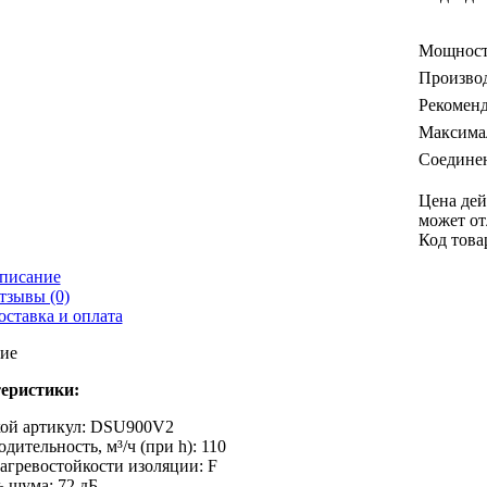
Мощность
Производ
Рекоменд
Максимал
Соединен
Цена дей
может от
Код това
писание
тзывы (0)
оставка и оплата
ие
еристики:
кой артикул: DSU900V2
дительность, м³/ч (при h): 110
агревостойкости изоляции: F
 шума: 72 дБ