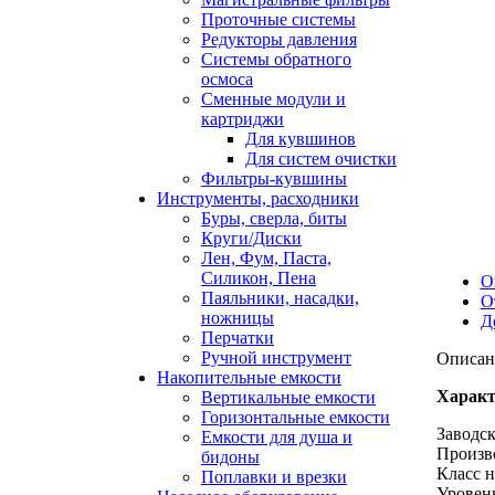
Проточные системы
Редукторы давления
Системы обратного
осмоса
Сменные модули и
картриджи
Для кувшинов
Для систем очистки
Фильтры-кувшины
Инструменты, расходники
Буры, сверла, биты
Круги/Диски
Лен, Фум, Паста,
Силикон, Пена
О
Паяльники, насадки,
О
ножницы
Д
Перчатки
Ручной инструмент
Описан
Накопительные емкости
Характ
Вертикальные емкости
Горизонтальные емкости
Заводс
Емкости для душа и
Произво
бидоны
Класс н
Поплавки и врезки
Уровень