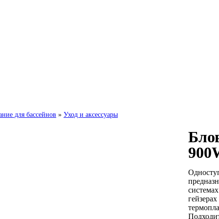
ание для бассейнов
»
Уход и аксессуары
Бло
900
Односту
предназн
системах
гейзерах
термопла
Подходит