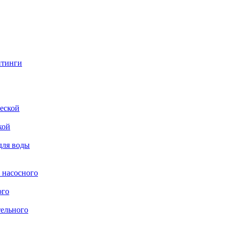
итинги
еской
кой
для воды
 насосного
ого
тельного