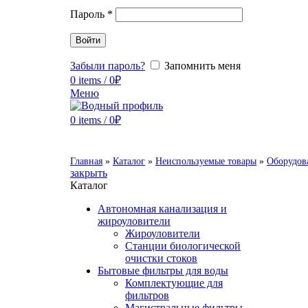
Пароль
*
Войти
Забыли пароль?
Запомнить меня
0
items
/
0
₽
Меню
0
items
/
0
₽
Главная
»
Каталог
»
Неиспользуемые товары
»
Оборудов
закрыть
Каталог
Автономная канализация и
жироуловители
Жироуловители
Станции биологической
очистки стоков
Бытовые фильтры для воды
Комплектующие для
фильтров
Магистральные фильтры