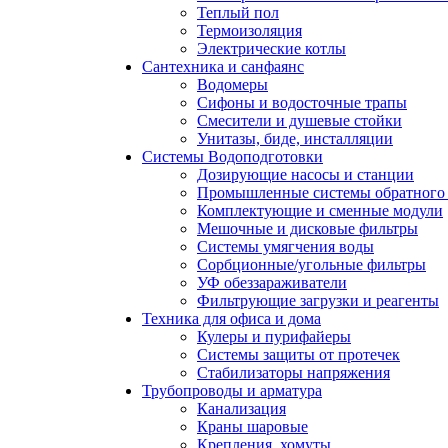
Теплый пол
Термоизоляция
Электрические котлы
Сантехника и санфаянс
Водомеры
Сифоны и водосточные трапы
Смесители и душевые стойки
Унитазы, биде, инсталляции
Системы Водоподготовки
Дозирующие насосы и станции
Промышленные системы обратного 
Комплектующие и сменные модули
Мешочные и дисковые фильтры
Системы умягчения воды
Сорбционные/угольные фильтры
УФ обеззараживатели
Фильтрующие загрузки и реагенты
Техника для офиса и дома
Кулеры и пурифайеры
Системы защиты от протечек
Стабилизаторы напряжения
Трубопроводы и арматура
Канализация
Краны шаровые
Крепления, хомуты