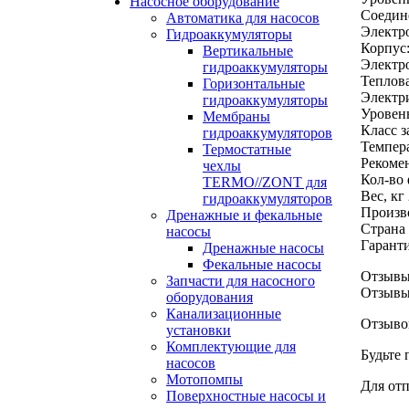
Насосное оборудование
Соедине
Автоматика для насосов
Электро
Гидроаккумуляторы
Корпус:
Вертикальные
Электро
гидроаккумуляторы
Теплова
Горизонтальные
Электри
гидроаккумуляторы
Уровень
Мембраны
Класс з
гидроаккумуляторов
Темпера
Термостатные
Рекомен
чехлы
Кол-во 
TERMO//ZONT для
Вес, кг 
гидроаккумуляторов
Произво
Дренажные и фекальные
Страна 
насосы
Гаранти
Дренажные насосы
Фекальные насосы
Отзывы
Запчасти для насосного
Отзыв
оборудования
Канализационные
Отзывов
установки
Комплектующие для
Будьте 
насосов
Мотопомпы
Для от
Поверхностные насосы и