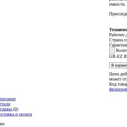
емкости.
Присоеди
Техниче
Рабочее д
Страна п
Гарантия
Колич
GR-EZ Ra
В корзин
Цена дей
может от
Код това
фильтро
писание
етали
тзывы (0)
оставка и оплата
ие