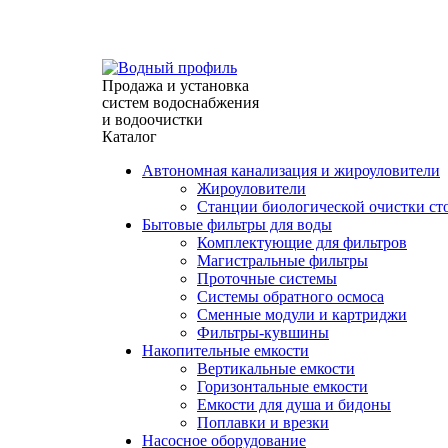
г. Севастополь, ул. Индустриальная 28/31 (павильон
info@waterprofile.ru
expert@waterprofile.ru
Продажа и установка
систем водоснабжения
и водоочистки
Каталог
Автономная канализация и жироуловители
Жироуловители
Станции биологической очистки ст
Бытовые фильтры для воды
Комплектующие для фильтров
Магистральные фильтры
Проточные системы
Системы обратного осмоса
Сменные модули и картриджи
Фильтры-кувшины
Накопительные емкости
Вертикальные емкости
Горизонтальные емкости
Емкости для душа и бидоны
Поплавки и врезки
Насосное оборудование