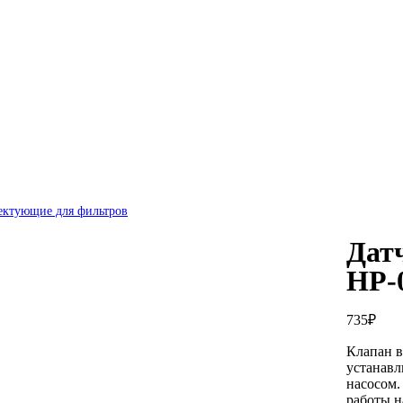
ектующие для фильтров
Дат
HP-
735
₽
Клапан в
устанавл
насосом.
работы н