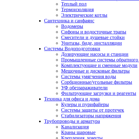
Теплый пол
Термоизоляция
Электрические котлы
Сантехника и санфаянс
Водомеры
Сифоны и водосточные трапы
Смесители и душевые стойки
Унитазы, биде, инсталляции
Системы Водоподготовки
Дозирующие насосы и станции
Промышленные системы обратного 
Комплектующие и сменные модули
Мешочные и дисковые фильтры
Системы умягчения воды
Сорбционные/угольные фильтры
УФ обеззараживатели
Фильтрующие загрузки и реагенты
Техника для офиса и дома
Кулеры и пурифайеры
Системы защиты от протечек
Стабилизаторы напряжения
Трубопроводы и арматура
Канализация
Краны шаровые
Крепления, хомуты