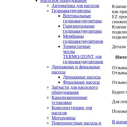
Насосное оборудование
Автоматика для насосов
Клапан 
Гидроаккумуляторы
как пра
Вертикальные
EZ прос
гидроаккумуляторы
снижени
Горизонтальные
Клапан 
гидроаккумуляторы
подключ
Мембраны
подключ
гидроаккумуляторов
Термостатные
Детали
чехлы
TERMO//ZONT для
Изгот
гидроаккумуляторов
Дренажные и фекальные
Отзывы
насосы
Отзыв
Дренажные насосы
Фекальные насосы
Отзывов
Запчасти для насосного
Будьте 
оборудования
Канализационные
Для от
установки
Комплектующие для
Похожи
насосов
Мотопомпы
В корз
Поверхностные насосы и