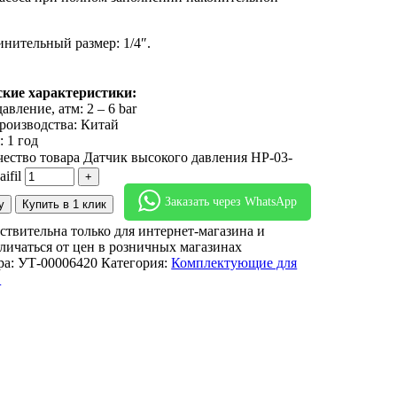
нительный размер: 1/4″.
ские характеристики:
авление, атм: 2 – 6 bar
роизводства: Китай
: 1 год
ество товара Датчик высокого давления HP-03-
ifil
Заказать через WhatsApp
у
Купить в 1 клик
ствительна только для интернет-магазина и
личаться от цен в розничных магазинах
ра:
УТ-00006420
Категория:
Комплектующие для
в