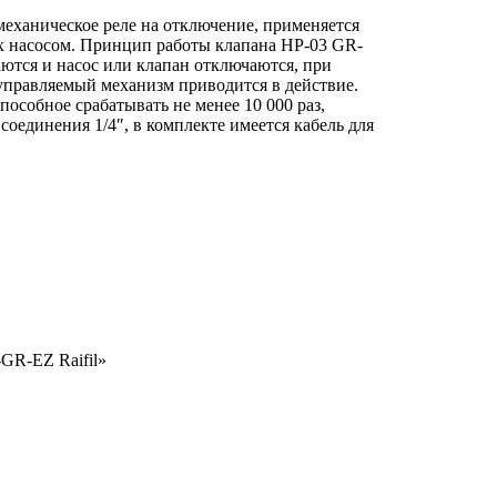
еханическое реле на отключение, применяется
ых насосом. Принцип работы клапана HP-03 GR-
ются и насос или клапан отключаются, при
управляемый механизм приводится в действие.
особное срабатывать не менее 10 000 раз,
единения 1/4″, в комплекте имеется кабель для
GR-EZ Raifil»