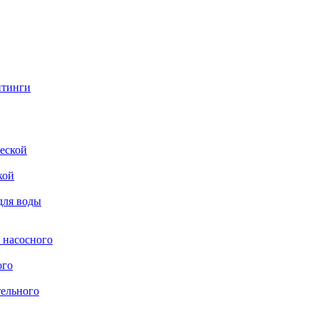
итинги
еской
кой
для воды
 насосного
ого
тельного