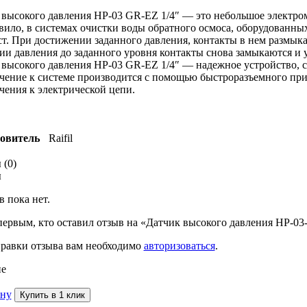
высокого давления HP-03 GR-EZ 1/4″ — это небольшое электром
вило, в системах очистки воды обратного осмоса, оборудованн
т. При достижении заданного давления, контакты в нем размыка
и давления до заданного уровня контакты снова замыкаются и 
высокого давления HP-03 GR-EZ 1/4″ — надежное устройство, сп
ение к системе производится с помощью быстроразъемного присо
ения к электрической цепи.
овитель
Raifil
 (0)
ы
 пока нет.
первым, кто оставил отзыв на «Датчик высокого давления HP-03-
правки отзыва вам необходимо
авторизоваться
.
е
ину
Купить в 1 клик