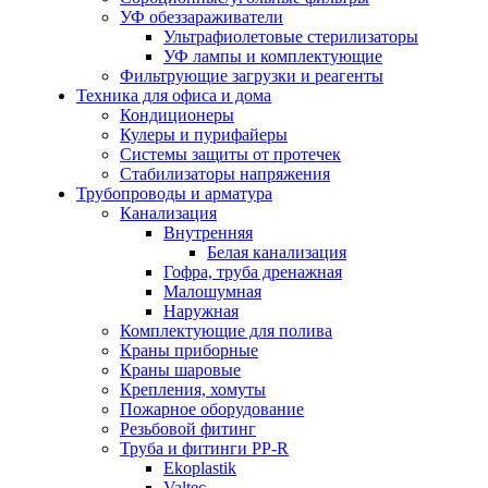
УФ обеззараживатели
Ультрафиолетовые стерилизаторы
УФ лампы и комплектующие
Фильтрующие загрузки и реагенты
Техника для офиса и дома
Кондиционеры
Кулеры и пурифайеры
Системы защиты от протечек
Стабилизаторы напряжения
Трубопроводы и арматура
Канализация
Внутренняя
Белая канализация
Гофра, труба дренажная
Малошумная
Наружная
Комплектующие для полива
Краны приборные
Краны шаровые
Крепления, хомуты
Пожарное оборудование
Резьбовой фитинг
Труба и фитинги PP-R
Ekoplastik
Valtec