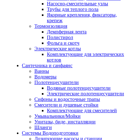
Насосно-смесительные узлы
Трубы для теплого пола
Якорные крепления, фиксаторы,
крепеж
Термоизоляция
Демпферная лента
Полистирол
Фольга и скотч
Электрические котлы
Комплектующие для электрических
котлов
Сантехника и санфаянс
Ванны
Водомеры
Полотенцесушители
Водяные полотенцесушители
Электрические полотенцесушители
Сифоны и водосточные трапы
Смесители и душевые стойки
Комплектующие для смесителей
Умывальники/Мойки
Унитазы, биде, инсталляции
Шланги
Системы Водоподготовки
Дозирующие насосы и станции