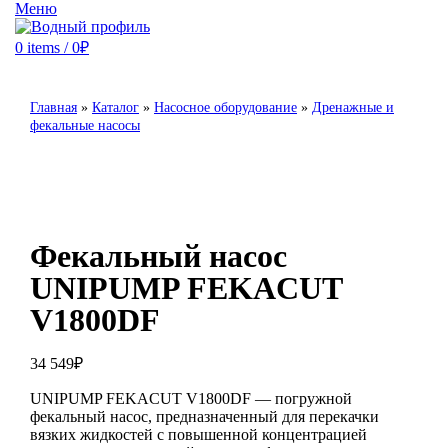
Меню
0
items
/
0
₽
Главная
»
Каталог
»
Насосное оборудование
»
Дренажные и
фекальные насосы
Фекальный насос
UNIPUMP FEKACUT
V1800DF
34 549
₽
UNIPUMP FEKACUT V1800DF — погружной
фекальный насос, предназначенный для перекачки
вязких жидкостей с повышенной концентрацией