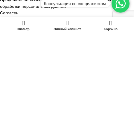
Консультация со специалистом
обработки персональных данных
Согласен
Не согласен
0
В КОРЗИНУ
✕
Фильтр
Личный кабинет
Корзина
КУПИТЬ В 1 КЛИК
Заказать обратный звонок
Заказать через WhatsApp
Я даю
согласие
на обработку моих персональных данных ООО
"Водный Профиль" (ИНН: 9200027648) в целях обработки заявки и