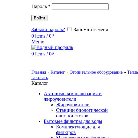
Пароль
*
Войти
Забыли пароль?
Запомнить меня
0
items
/
0
₽
Меню
0
items
/
0
₽
Главная
»
Каталог
»
Отопительное оборудование
»
Тепл
закрыть
Каталог
Автономная канализация и
жироуловители
Жироуловители
Станции биологической
очистки стоков
Бытовые фильтры для воды
Комплектующие для
фильтров
Магистральные фильтры