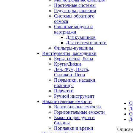
Проточные системы
Редукторы давления
Системы обратного
осмоса
Сменные модули и
картриджи
Для кувшинов
Для систем очистки
Фильтры-кувшины
Инструменты, расходники
Буры, сверла, биты
Круги/Диски
Лен, Фум, Паста,
Силикон, Пена
Паяльники, насадки,
ножницы
Перчатки
Ручной инструмент
Накопительные емкости
О
Вертикальные емкости
Д
Горизонтальные емкости
О
Емкости для душа и
Д
бидоны
Поплавки и врезки
Описан