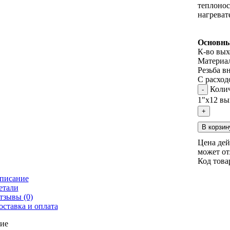
теплонос
нагреват
Основны
К-во вых
Материал
Резьба в
С расход
Колич
1"х12 в
В корзин
Цена дей
может от
Код това
писание
етали
тзывы (0)
оставка и оплата
ие