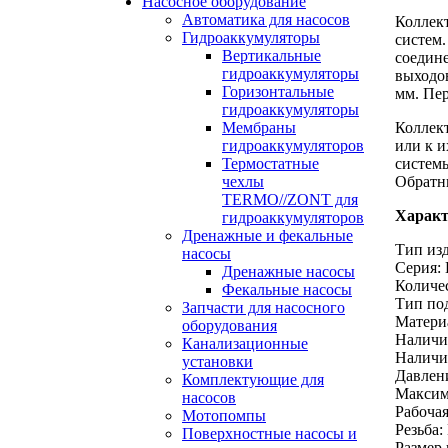
Насосное оборудование
Автоматика для насосов
Коллект
Гидроаккумуляторы
систем.
Вертикальные
соедин
гидроаккумуляторы
выходов
Горизонтальные
мм. Пер
гидроаккумуляторы
Мембраны
Коллект
гидроаккумуляторов
или к и
Термостатные
системы
чехлы
Обратн
TERMO//ZONT для
Характ
гидроаккумуляторов
Дренажные и фекальные
Тип изд
насосы
Серия:
Дренажные насосы
Количес
Фекальные насосы
Тип по
Запчасти для насосного
Матери
оборудования
Наличие
Канализационные
Наличие
установки
Давлени
Комплектующие для
Максима
насосов
Рабочая
Мотопомпы
Резьба:
Поверхностные насосы и
Размер