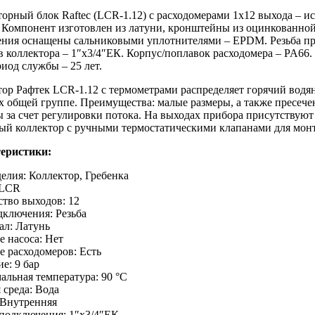
орный блок Raftec (LCR-1.12) с расходомерами 1х12 выхода – и
 Компонент изготовлен из латуни, кронштейны из оцинкованной 
ения оснащены сальниковыми уплотнителями – EPDM. Резьба при
 коллектора – 1″х3/4″ЕК. Корпус/поплавок расходомера – PA66.
иод службы – 25 лет.
ор Рафтек LCR-1.12 с термометрами распределяет горячий водя
х общей группе. Преимущества: малые размеры, а также пресеч
 за счет регулировки потока. На выходах прибора присутствуют
ый коллектор с ручными термостатическими клапанами для мон
еристики:
елия: Коллектор, Гребенка
 LCR
тво выходов: 12
дключения: Резьба
ал: Латунь
 насоса: Нет
 расходомеров: Есть
е: 9 бар
льная температура: 90 °С
 среда: Вода
 Внутренняя
 подключения: 1″х3/4″ЕК