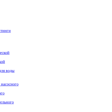
итинги
еской
кой
для воды
 насосного
ого
тельного