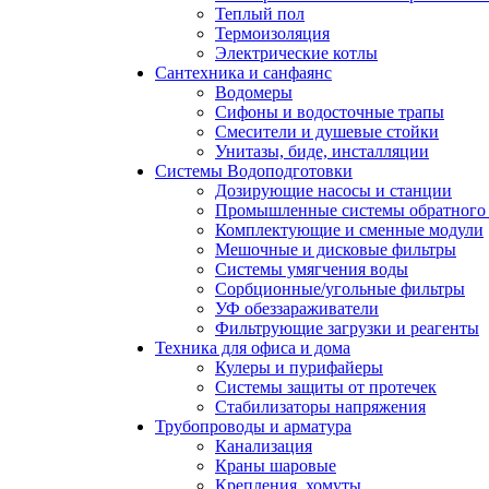
Теплый пол
Термоизоляция
Электрические котлы
Сантехника и санфаянс
Водомеры
Сифоны и водосточные трапы
Смесители и душевые стойки
Унитазы, биде, инсталляции
Системы Водоподготовки
Дозирующие насосы и станции
Промышленные системы обратного 
Комплектующие и сменные модули
Мешочные и дисковые фильтры
Системы умягчения воды
Сорбционные/угольные фильтры
УФ обеззараживатели
Фильтрующие загрузки и реагенты
Техника для офиса и дома
Кулеры и пурифайеры
Системы защиты от протечек
Стабилизаторы напряжения
Трубопроводы и арматура
Канализация
Краны шаровые
Крепления, хомуты