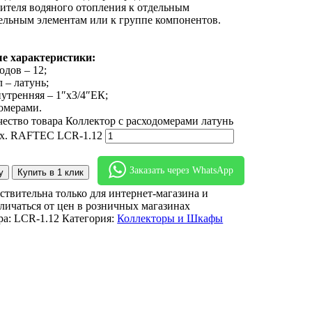
ителя водяного отопления к отдельным
ельным элементам или к группе компонентов.
е характеристики:
одов – 12;
 – латунь;
нутренняя – 1″х3/4″ЕК;
омерами.
ество товара Коллектор с расходомерами латунь
ых. RAFTEC LCR-1.12
Заказать через WhatsApp
у
Купить в 1 клик
ствительна только для интернет-магазина и
личаться от цен в розничных магазинах
ра:
LCR-1.12
Категория:
Коллекторы и Шкафы