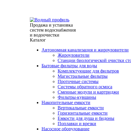
г. Севастополь, ул. Индустриальная 28/31 (павильон
info@waterprofile.ru
expert@waterprofile.ru
Продажа и установка
систем водоснабжения
и водоочистки
Каталог
Автономная канализация и жироуловители
Жироуловители
Станции биологической очистки ст
Бытовые фильтры для воды
Комплектующие для фильтров
Магистральные фильтры
Проточные системы
Системы обратного осмоса
Сменные модули и картриджи
Фильтры-кувшины
Накопительные емкости
Вертикальные емкости
Горизонтальные емкости
Емкости для душа и бидоны
Поплавки и врезки
Насосное оборудование