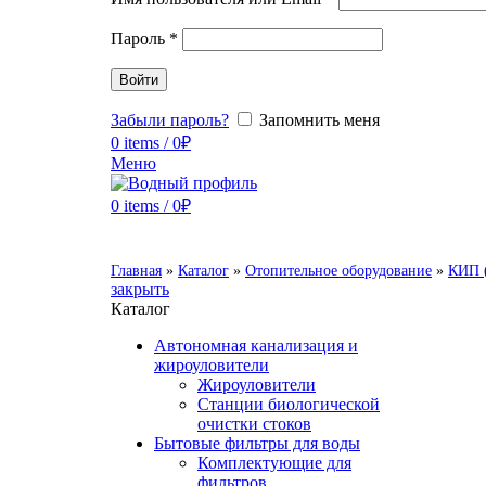
Пароль
*
Войти
Забыли пароль?
Запомнить меня
0
items
/
0
₽
Меню
0
items
/
0
₽
Главная
»
Каталог
»
Отопительное оборудование
»
КИП 
закрыть
Каталог
Автономная канализация и
жироуловители
Жироуловители
Станции биологической
очистки стоков
Бытовые фильтры для воды
Комплектующие для
фильтров