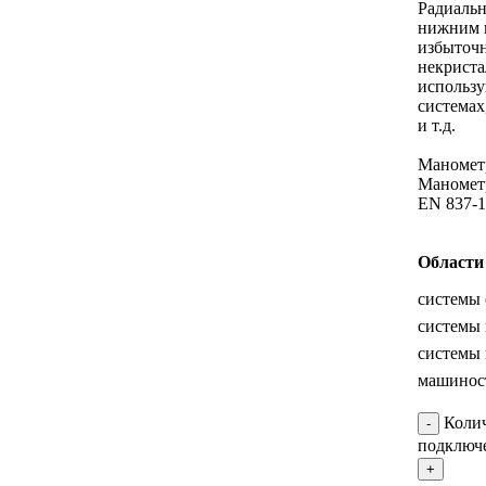
Радиаль
нижним п
избыточн
некриста
использу
системах
и т.д.
Манометр
Маномет
EN 837-1
Области
системы
системы
системы
машинос
Колич
подключ