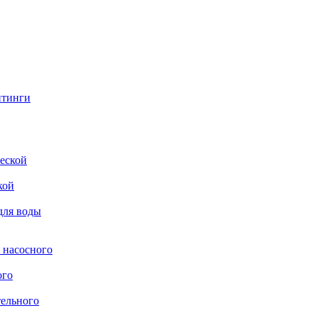
итинги
еской
кой
для воды
 насосного
ого
тельного