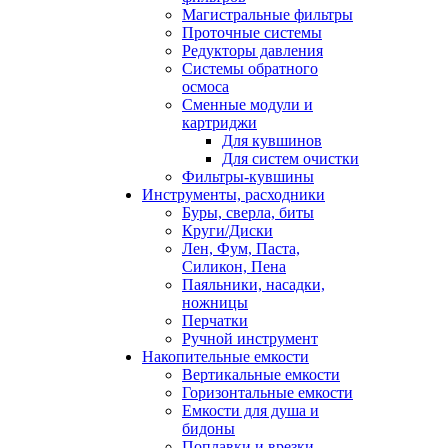
Магистральные фильтры
Проточные системы
Редукторы давления
Системы обратного
осмоса
Сменные модули и
картриджи
Для кувшинов
Для систем очистки
Фильтры-кувшины
Инструменты, расходники
Буры, сверла, биты
Круги/Диски
Лен, Фум, Паста,
Силикон, Пена
Паяльники, насадки,
ножницы
Перчатки
Ручной инструмент
Накопительные емкости
Вертикальные емкости
Горизонтальные емкости
Емкости для душа и
бидоны
Поплавки и врезки