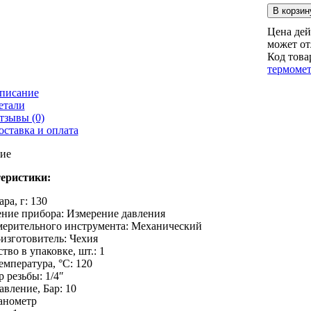
В корзин
Цена дей
может от
Код това
термоме
писание
етали
тзывы (0)
оставка и оплата
ие
еристики:
ара, г: 130
ение прибора: Измерение давления
мерительного инструмента: Механический
изготовитель: Чехия
тво в упаковке, шт.: 1
емпература, °С: 120
 резьбы: 1/4″
авление, Бар: 10
анометр