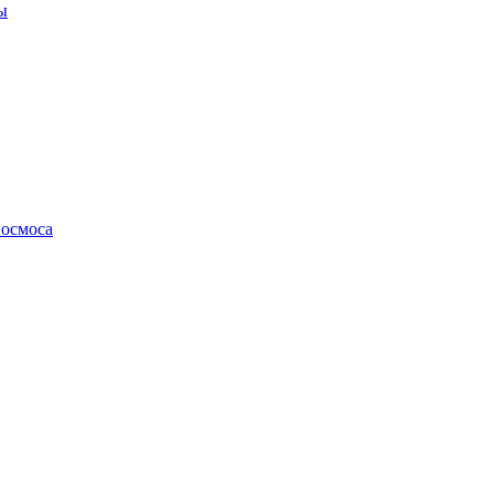
ы
осмоса