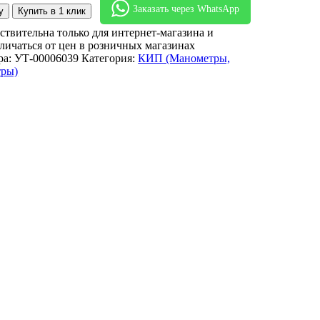
Заказать через WhatsApp
у
Купить в 1 клик
ствительна только для интернет-магазина и
личаться от цен в розничных магазинах
ра:
УТ-00006039
Категория:
КИП (Манометры,
тры)