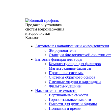
г. Севастополь, ул. Индустриальная 28/31 (павильон
info@waterprofile.ru
expert@waterprofile.ru
Продажа и установка
систем водоснабжения
и водоочистки
Каталог
Автономная канализация и жироуловители
Жироуловители
Станции биологической очистки ст
Бытовые фильтры для воды
Комплектующие для фильтров
Магистральные фильтры
Проточные системы
Системы обратного осмоса
Сменные модули и картриджи
Фильтры-кувшины
Накопительные емкости
Вертикальные емкости
Горизонтальные емкости
Емкости для душа и бидоны
Поплавки и врезки