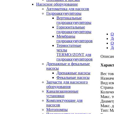
Насосное оборудование
Автоматика для насосов
Гидроаккумуляторы
Вертикальные
гидроаккумуляторы
Горизонтальные
гидроаккумуляторы
О
Мембраны
Д
гидроаккумуляторов
О
Термостатные
Д
чехлы
TERMO//ZONT для
Описан
гидроаккумуляторов
Дренажные и фекальные
Характ
насосы
Дренажные насосы
Вес тов
Фекальные насосы
Назнач
Запчасти для насосного
Вид из
оборудования
Страна-
Канализационные
Количес
установки
Макс. т
Комплектующие для
Диаметр
насосов
Макс. д
Мотопомпы
Тип: М