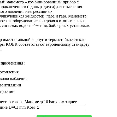
ный манометр – комбинированный прибор с
одключением (вдоль радиуса) для измерения
ого давления неагрессивных,
ллизующихся жидкостей, пара и газа. Манометр
ют как оборудование контроля в отопительных
, системах водоснабжения, бойлерных установках
 имеет стальной корпус и термостойкое стекло.
ры KOER соответствуют европейскому стандарту
..
 применения:
 отопления
 водоснабжения
 вентиляции
троение
ество товара Манометр 10 bar хром заднее
ение D=63 mm Koer