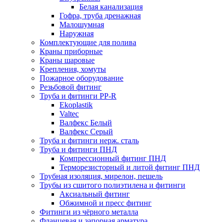
Белая канализация
Гофра, труба дренажная
Малошумная
Наружная
Комплектующие для полива
Краны приборные
Краны шаровые
Крепления, хомуты
Пожарное оборудование
Резьбовой фитинг
Труба и фитинги PP-R
Ekoplastik
Valtec
Валфекс Белый
Валфекс Серый
Труба и фитинги нерж. сталь
Труба и фитинги ПНД
Компрессионный фитинг ПНД
Терморезисторный и литой фитинг ПНД
Трубная изоляция, мирелон, пешель
Трубы из сшитого полиэтилена и фитинги
Аксиальный фитинг
Обжимной и пресс фитинг
Фитинги из чёрного металла
Фланцевая и запорная арматура