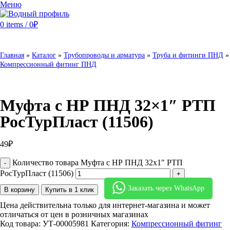
Меню
0
items
/
0
₽
Главная
»
Каталог
»
Трубопроводы и арматура
»
Труба и фитинги ПНД
»
Компрессионный фитинг ПНД
Муфта с НР ПНД 32×1″ РТП
РосТурПласт (11506)
49
₽
Количество товара Муфта с НР ПНД 32x1" РТП
РосТурПласт (11506)
Заказать через WhatsApp
В корзину
Купить в 1 клик
Цена действительна только для интернет-магазина и может
отличаться от цен в розничных магазинах
Код товара:
УТ-00005981
Категория:
Компрессионный фитинг