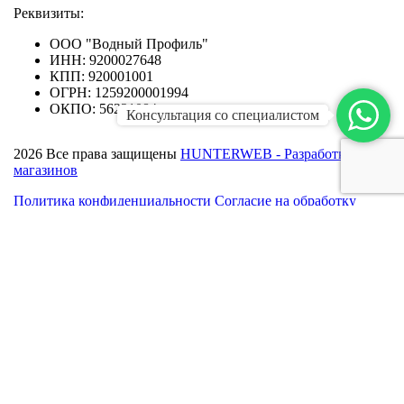
Реквизиты:
ООО "Водный Профиль"
ИНН: 9200027648
КПП: 920001001
ОГРН: 1259200001994
ОКПО: 56221084
Консультация со специалистом
2026
Все права защищены
HUNTERWEB - Разработка интерне
магазинов
Политика конфиденциальности
Согласие на обработку
персональных данных
Мы используем cookies для быстрой и удобной работы сайта.
Продолжая пользоваться сайтом, вы принимаете
условия
обработки персональных данных
Согласен
Не согласен
✕
Заказать обратный звонок