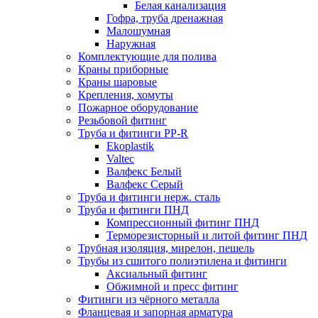
Белая канализация
Гофра, труба дренажная
Малошумная
Наружная
Комплектующие для полива
Краны приборные
Краны шаровые
Крепления, хомуты
Пожарное оборудование
Резьбовой фитинг
Труба и фитинги PP-R
Ekoplastik
Valtec
Валфекс Белый
Валфекс Серый
Труба и фитинги нерж. сталь
Труба и фитинги ПНД
Компрессионный фитинг ПНД
Терморезисторный и литой фитинг ПНД
Трубная изоляция, мирелон, пешель
Трубы из сшитого полиэтилена и фитинги
Аксиальный фитинг
Обжимной и пресс фитинг
Фитинги из чёрного металла
Фланцевая и запорная арматура