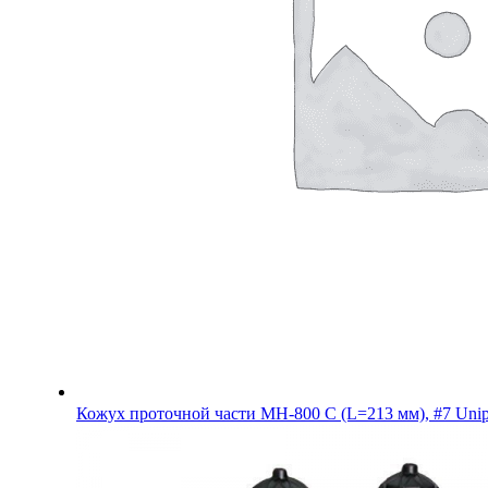
Кожух проточной части MH-800 С (L=213 мм), #7 Un