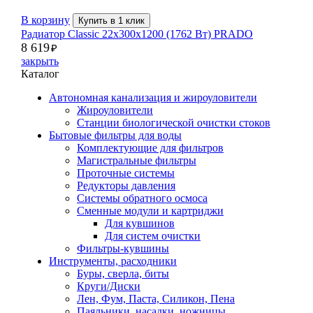
В корзину
Купить в 1 клик
Радиатор Classic 22х300х1200 (1762 Вт) PRADO
8 619
₽
закрыть
Каталог
Автономная канализация и жироуловители
Жироуловители
Станции биологической очистки стоков
Бытовые фильтры для воды
Комплектующие для фильтров
Магистральные фильтры
Проточные системы
Редукторы давления
Системы обратного осмоса
Сменные модули и картриджи
Для кувшинов
Для систем очистки
Фильтры-кувшины
Инструменты, расходники
Буры, сверла, биты
Круги/Диски
Лен, Фум, Паста, Силикон, Пена
Паяльники, насадки, ножницы