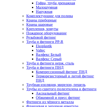
Гофра, труба дренажная
Малошумная
Наружная
Комплектующие для полива
Краны приборные
Краны шаровые
Крепления, хомуты
Пожарное оборудование
Резьбовой фитинг
Труба и фитинги PP-R
Ekoplastik
Valtec
Валфекс Белый
Валфекс Серый
Труба и фитинги нерж. сталь
Труба и фитинги ПНД
Компрессионный фитинг ПНД
Терморезисторный и литой фитинг
ПНД
Трубная изоляция, мирелон, пешель
Трубы из сшитого полиэтилена и фитинги
Аксиальный фитинг
Обжимной и пресс фитинг
Фитинги из чёрного металла
Фланцевая и запорная арматура