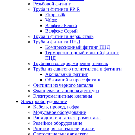
Резьбовой фитинг
Труба и фитинги PP-R
Ekoplastik
Valtec
Валфекс Белый
Валфекс Серый
Труба и фитинги нерж. сталь
Труба и фитинги ПНД
Компрессионный фитинг ПНД
Терморезисторный и литой фитинг
ПНД
Трубная изоляция, мирелон, пешель
Трубы из сшитого полиэтилена и фитинги
Аксиальный фитинг
Обжимной и пресс фитинг
Фитинги из чёрного металла
Фланцевая и запорная арматура
Электромагнитные клапаны
Электрооборудование
Кабель, провод, гофра
Модульное оборудование
Расходники для электромонтажа
Релейное оборудование
Розетки, выключатели, вилки
Светосигнальная арматура