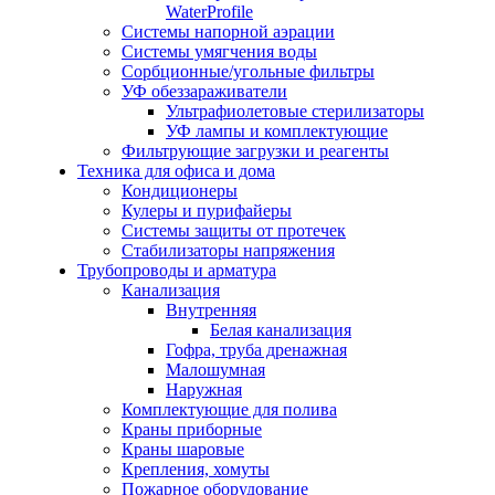
WaterProfile
Системы напорной аэрации
Системы умягчения воды
Сорбционные/угольные фильтры
УФ обеззараживатели
Ультрафиолетовые стерилизаторы
УФ лампы и комплектующие
Фильтрующие загрузки и реагенты
Техника для офиса и дома
Кондиционеры
Кулеры и пурифайеры
Системы защиты от протечек
Стабилизаторы напряжения
Трубопроводы и арматура
Канализация
Внутренняя
Белая канализация
Гофра, труба дренажная
Малошумная
Наружная
Комплектующие для полива
Краны приборные
Краны шаровые
Крепления, хомуты
Пожарное оборудование