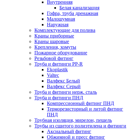
Внутренняя
Белая канализация
Гофра, труба дренажная
Малошумная
Наружная
Комплектующие для полива
Краны приборные
Краны шаровые
Крепления, хомуты
Пожарное оборудование
Резьбовой фитинг
Труба и фитинги PP-R
Ekoplastik
Valtec
Валфекс Белый
Валфекс Серый
Труба и фитинги нерж. сталь
Труба и фитинги ПНД
Компрессионный фитинг ПНД
Терморезисторный и литой фитинг
ПНД
Трубная изоляция, мирелон, пешель
Трубы из сшитого полиэтилена и фитинги
Аксиальный фитинг
Обжимной и пресс фитинг