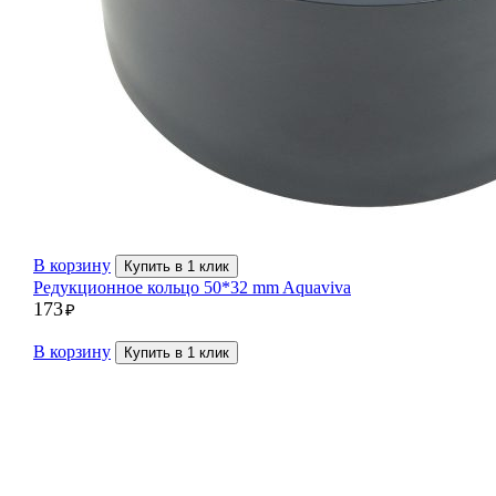
В корзину
Купить в 1 клик
Редукционное кольцо 50*32 mm Aquaviva
173
₽
В корзину
Купить в 1 клик