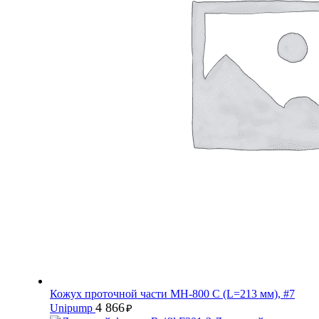
Кожух проточной части MH-800 С (L=213 мм), #7
4 866
Unipump
₽