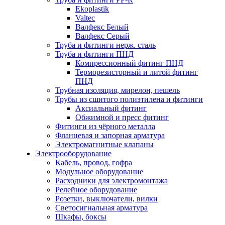
Ekoplastik
Valtec
Валфекс Белый
Валфекс Серый
Труба и фитинги нерж. сталь
Труба и фитинги ПНД
Компрессионный фитинг ПНД
Терморезисторный и литой фитинг
ПНД
Трубная изоляция, мирелон, пешель
Трубы из сшитого полиэтилена и фитинги
Аксиальный фитинг
Обжимной и пресс фитинг
Фитинги из чёрного металла
Фланцевая и запорная арматура
Электромагнитные клапаны
Электрооборудование
Кабель, провод, гофра
Модульное оборудование
Расходники для электромонтажа
Релейное оборудование
Розетки, выключатели, вилки
Светосигнальная арматура
Шкафы, боксы