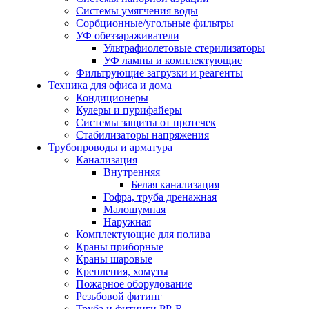
Системы умягчения воды
Сорбционные/угольные фильтры
УФ обеззараживатели
Ультрафиолетовые стерилизаторы
УФ лампы и комплектующие
Фильтрующие загрузки и реагенты
Техника для офиса и дома
Кондиционеры
Кулеры и пурифайеры
Системы защиты от протечек
Стабилизаторы напряжения
Трубопроводы и арматура
Канализация
Внутренняя
Белая канализация
Гофра, труба дренажная
Малошумная
Наружная
Комплектующие для полива
Краны приборные
Краны шаровые
Крепления, хомуты
Пожарное оборудование
Резьбовой фитинг
Труба и фитинги PP-R