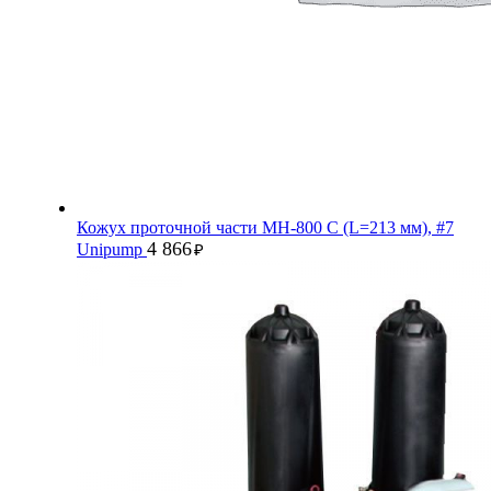
Кожух проточной части MH-800 С (L=213 мм), #7
4 866
Unipump
₽