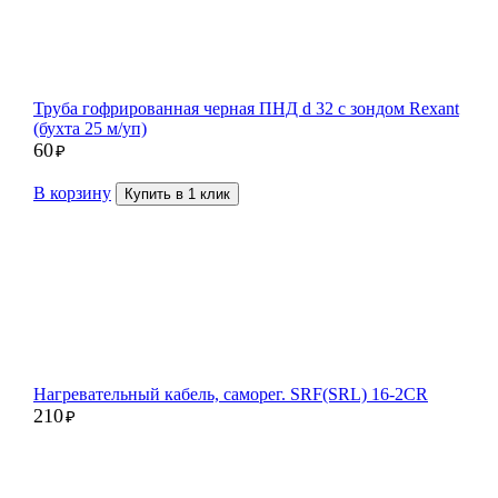
Труба гофрированная черная ПНД d 32 с зондом Rexant
(бухта 25 м/уп)
60
₽
В корзину
Купить в 1 клик
Нагревательный кабель, саморег. SRF(SRL) 16-2CR
210
₽