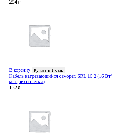
254
₽
В корзину
Купить в 1 клик
Кабель нагревающийся саморег. SRL 16-2 (16 Вт/
м.п.,без оплетки)
132
₽