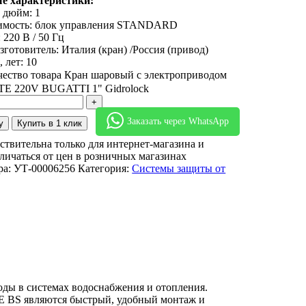
е характеристики:
 дюйм: 1
имость: блок управления STANDARD
 220 В / 50 Гц
зготовитель: Италия (кран) /Россия (привод)
 лет: 10
ество товара Кран шаровый с электроприводом
E 220V BUGATTI 1" Gidrolock
Заказать через WhatsApp
у
Купить в 1 клик
ствительна только для интернет-магазина и
личаться от цен в розничных магазинах
ра:
УТ-00006256
Категория:
Системы защиты от
ы в системах водоснабжения и отопления.
BS являются быстрый, удобный монтаж и