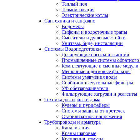
Теплый пол
Термоизоляция
Электрические котлы
Сантехника и санфаянс
Водомеры
Сифоны и водосточные трапы
Смесители и душевые стойки
Унитазы, биде, инсталляции
Системы Водоподготовки
Дозирующие насосы и станции
Промышленные системы обратного 
Комплектующие и сменные модули
Мешочные и дисковые фильтры
Системы умягчения воды
Сорбционные/угольные фильтры
УФ обеззараживатели
Фильтрующие загрузки и реагенты
Техника для офиса и дома
Кулеры и пурифайеры
Системы защиты от протечек
Стабилизаторы напряжения
Трубопроводы и арматура
Канализация
Краны шаровые
Крепления, хомуты