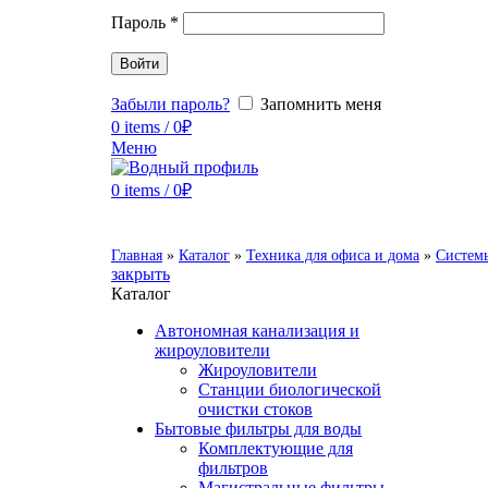
Пароль
*
Войти
Забыли пароль?
Запомнить меня
0
items
/
0
₽
Меню
0
items
/
0
₽
Главная
»
Каталог
»
Техника для офиса и дома
»
Системы
закрыть
Каталог
Автономная канализация и
жироуловители
Жироуловители
Станции биологической
очистки стоков
Бытовые фильтры для воды
Комплектующие для
фильтров
Магистральные фильтры