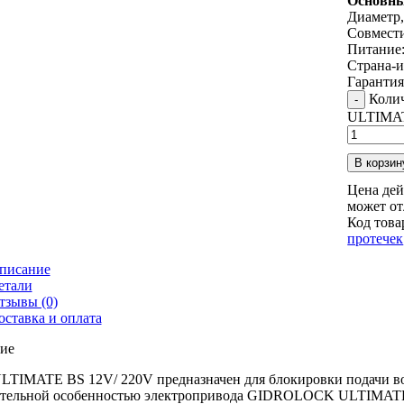
Основны
Диаметр,
Совмест
Питание:
Страна-и
Гарантия,
Колич
ULTIMAT
В корзин
Цена дей
может от
Код това
протечек
писание
етали
тзывы (0)
оставка и оплата
ие
TIMATE BS 12V/ 220V предназначен для блокировки подачи вод
тельной особенностью электропривода GIDROLOCK ULTIMATE 