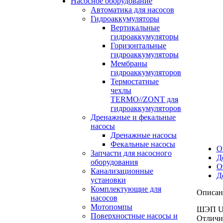
Насосное оборудование
Автоматика для насосов
Гидроаккумуляторы
Вертикальные
гидроаккумуляторы
Горизонтальные
гидроаккумуляторы
Мембраны
гидроаккумуляторов
Термостатные
чехлы
TERMO//ZONT для
гидроаккумуляторов
Дренажные и фекальные
насосы
Дренажные насосы
Фекальные насосы
О
Запчасти для насосного
Д
оборудования
О
Канализационные
Д
установки
Комплектующие для
Описан
насосов
Мотопомпы
ШЭП UL
Поверхностные насосы и
Отличи