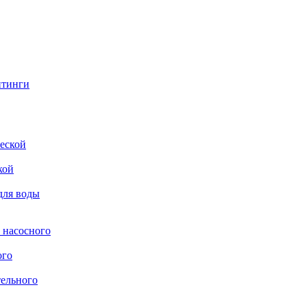
итинги
еской
кой
для воды
 насосного
ого
тельного