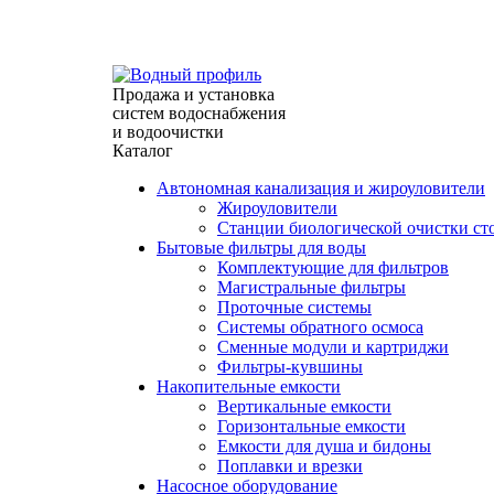
г. Севастополь, ул. Индустриальная 28/31 (павильон
info@waterprofile.ru
expert@waterprofile.ru
Продажа и установка
систем водоснабжения
и водоочистки
Каталог
Автономная канализация и жироуловители
Жироуловители
Станции биологической очистки ст
Бытовые фильтры для воды
Комплектующие для фильтров
Магистральные фильтры
Проточные системы
Системы обратного осмоса
Сменные модули и картриджи
Фильтры-кувшины
Накопительные емкости
Вертикальные емкости
Горизонтальные емкости
Емкости для душа и бидоны
Поплавки и врезки
Насосное оборудование