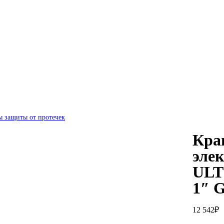
 защиты от протечек
Кра
эле
ULT
1″ G
12 542
₽