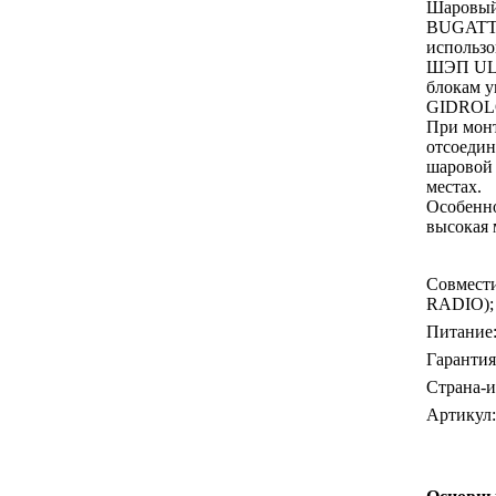
Шаровый
BUGATTI 
использо
ШЭП ULT
блокам 
GIDROL
При мон
отсоедин
шаровой 
местах.
Особенн
высокая 
Совмести
RADIO);
Питание:
Гарантия,
Страна-и
Артикул: