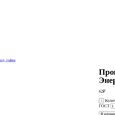
вод, гофра
Про
Эне
62
₽
Коли
ГОСТ
В корзин