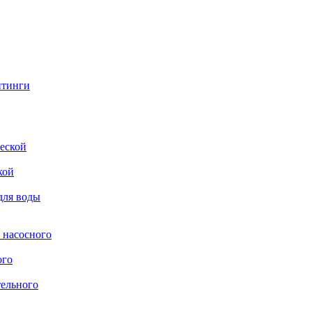
итинги
еской
кой
для воды
 насосного
ого
тельного