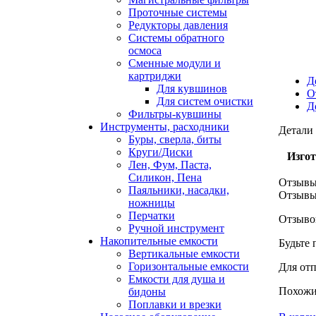
Проточные системы
Редукторы давления
Системы обратного
осмоса
Сменные модули и
картриджи
Д
Для кувшинов
О
Для систем очистки
Д
Фильтры-кувшины
Инструменты, расходники
Детали
Буры, сверла, биты
Круги/Диски
Изгот
Лен, Фум, Паста,
Силикон, Пена
Отзывы
Паяльники, насадки,
Отзыв
ножницы
Перчатки
Отзывов
Ручной инструмент
Накопительные емкости
Будьте
Вертикальные емкости
Горизонтальные емкости
Для от
Емкости для душа и
Похожи
бидоны
Поплавки и врезки