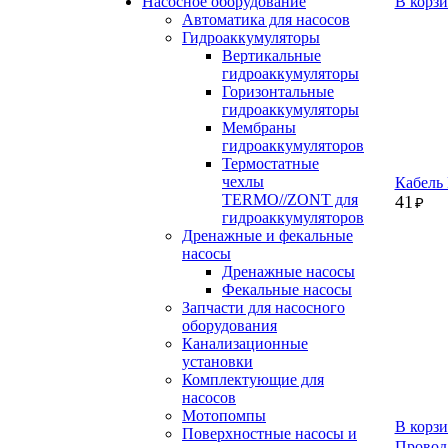
Насосное оборудование
В корз
Автоматика для насосов
Гидроаккумуляторы
Вертикальные
гидроаккумуляторы
Горизонтальные
гидроаккумуляторы
Мембраны
гидроаккумуляторов
Термостатные
чехлы
Кабель
TERMO//ZONT для
41
₽
гидроаккумуляторов
Дренажные и фекальные
насосы
Дренажные насосы
Фекальные насосы
Запчасти для насосного
оборудования
Канализационные
установки
Комплектующие для
насосов
Мотопомпы
В корз
Поверхностные насосы и
Провод