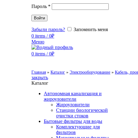
Пароль
*
Войти
Забыли пароль?
Запомнить меня
0
items
/
0
₽
Меню
0
items
/
0
₽
Главная
»
Каталог
»
Электрооборудование
»
Кабель, про
закрыть
Каталог
Автономная канализация и
жироуловители
Жироуловители
Станции биологической
очистки стоков
Бытовые фильтры для воды
Комплектующие для
фильтров
Магистральные фильтры