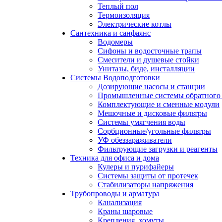
Теплый пол
Термоизоляция
Электрические котлы
Сантехника и санфаянс
Водомеры
Сифоны и водосточные трапы
Смесители и душевые стойки
Унитазы, биде, инсталляции
Системы Водоподготовки
Дозирующие насосы и станции
Промышленные системы обратного 
Комплектующие и сменные модули
Мешочные и дисковые фильтры
Системы умягчения воды
Сорбционные/угольные фильтры
УФ обеззараживатели
Фильтрующие загрузки и реагенты
Техника для офиса и дома
Кулеры и пурифайеры
Системы защиты от протечек
Стабилизаторы напряжения
Трубопроводы и арматура
Канализация
Краны шаровые
Крепления, хомуты