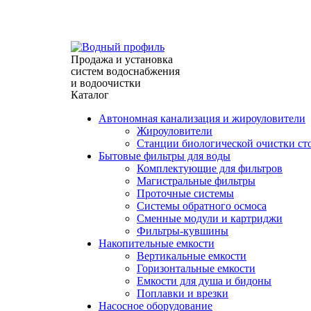
г. Севастополь, ул. Индустриальная 28/31 (павильон
info@waterprofile.ru
expert@waterprofile.ru
Продажа и установка
систем водоснабжения
и водоочистки
Каталог
Автономная канализация и жироуловители
Жироуловители
Станции биологической очистки ст
Бытовые фильтры для воды
Комплектующие для фильтров
Магистральные фильтры
Проточные системы
Системы обратного осмоса
Сменные модули и картриджи
Фильтры-кувшины
Накопительные емкости
Вертикальные емкости
Горизонтальные емкости
Емкости для душа и бидоны
Поплавки и врезки
Насосное оборудование