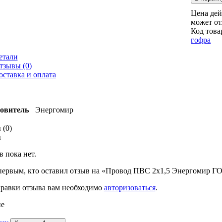
Цена дей
может от
Код това
гофра
етали
тзывы (0)
оставка и оплата
овитель
Энергомир
 (0)
ы
 пока нет.
 первым, кто оставил отзыв на «Провод ПВС 2х1,5 Энергомир Г
правки отзыва вам необходимо
авторизоваться
.
е